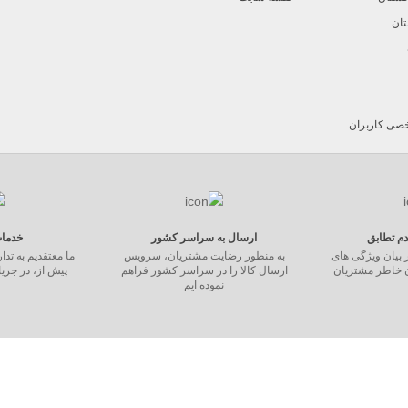
تان
ی کاربران
ارسال به سراسر کشور
خدما
 بیان ویژگی های
به منظور رضایت مشتریان، سرویس
ما معتقدیم به تد
ن خاطر مشتریان
ارسال کالا را در سراسر کشور فراهم
پیش از، در جری
نموده ایم