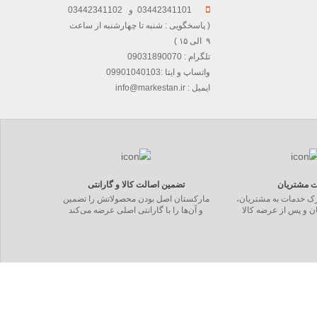
03442341101 و 03442341102
( پاسخگویی : شنبه تا چهارشنبه از ساعت
۹ الی ۱۵ )
تلگرام : 09031890070
واتساپ و ایتا :09901040103
ایمیل : info@markestan.ir
ت مشتریان
تضمین اصالت کالا و گارانتی
ارک خدمات به مشتریان،
مارکستان اصل بودن محصولاتش را تضمین
ان و پس از عرضه کالا
و آن‌ها را با گارانتی اصلی عرضه می‌کند