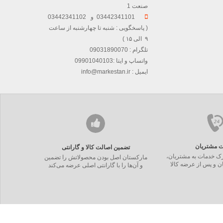
صنعت 1
03442341101 و 03442341102
( پاسخگویی : شنبه تا چهارشنبه از ساعت
۹ الی ۱۵ )
تلگرام : 09031890070
واتساپ و ایتا :09901040103
ایمیل : info@markestan.ir
ت مشتریان
تضمین اصالت کالا و گارانتی
ارک خدمات به مشتریان،
مارکستان اصل بودن محصولاتش را تضمین
ان و پس از عرضه کالا
و آن‌ها را با گارانتی اصلی عرضه می‌کند