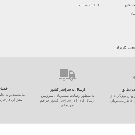
رکستان
نقشه سایت
تان
ی کاربران
خدما
ارسال به سراسر کشور
ما معتقدیم به تد
به منظور رضایت مشتریان، سرویس
 بیان ویژگی های
پیش از، در جری
ارسال کالا را در سراسر کشور فراهم
ن خاطر مشتریان
نموده ایم