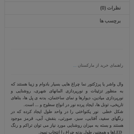
نظرات (0)
برچسب ها
راهنمای خرید از مارکستان
...
وال واشر یا پرژکتور نما چراغ هایی بسیار بادوام و زیبا هستند که
به منظور تزئینات و نورپردازی المانهای شهری، روشنایی و
نورپردازی میادین، دیوارها و نمای ساختمان، بدنه ی پل ها، بناهای
تاریخی، تونل ها، ایجاد پرده نور در انواع سطوح و ... است
.
شکل خطی
نور یکنواختی را در واحد طول ایجاد کرده که در
رنگهای سفید، آفتابی، سبز، صورتی، بنفش، آبی، قرمز موجود
هستند و بسته به میزان روشنایی مورد نیاز می توان تراکم و رنگ
LED
ها و همچنین طول بدنه چراغ را انتخاب نمود
.