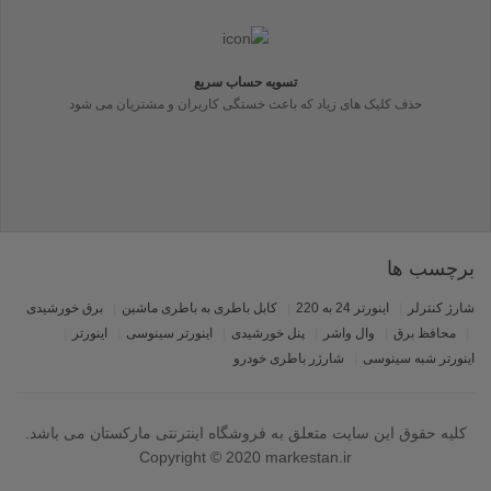
تسویه حساب سریع
حذف کلیک های زیاد که باعث خستگی کاربران و مشتریان می شود
برچسب ها
شارژ کنترلر
اینورتر 24 به 220
کابل باطری به باطری ماشین
برق خورشیدی
محافظ برق
وال واشر
پنل خورشیدی
اینورتر سینوسی
اینورتر
اینورتر شبه سینوسی
شارژر باطری خودرو
کلیه حقوق این سایت متعلق به فروشگاه اینترنتی مارکستان می باشد.
Copyright © 2020 markestan.ir