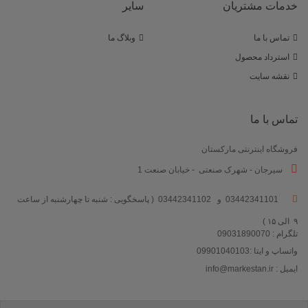
خدمات مشتریان
سایر
تماس با ما
وبلاگ ما
استرداد محصول
نقشه سایت
تماس با ما
فروشگاه اینترنتی مارکستان
سیرجان - شهرک صنعتی - خیابان صنعت 1
03442341101 و 03442341102 ( پاسخگویی : شنبه تا چهارشنبه از ساعت
۹ الی ۱۵ )
تلگرام : 09031890070
واتساپ و ایتا :09901040103
ایمیل : info@markestan.ir