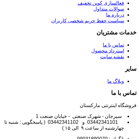
فعالسازی کوپن تخفیف
سوالات متداول
درباره ما
سیاست حفظ حریم شخصی کاربران
خدمات مشتریان
تماس با ما
استرداد محصول
نقشه سایت
سایر
وبلاگ ما
تماس با ما
فروشگاه اینترنتی مارکستان
سیرجان - شهرک صنعتی - خیابان صنعت 1
03442341101 و 03442341102 ( پاسخگویی : شنبه تا
چهارشنبه از ساعت ۹ الی ۱۵ )
تلگرام : 09031890070