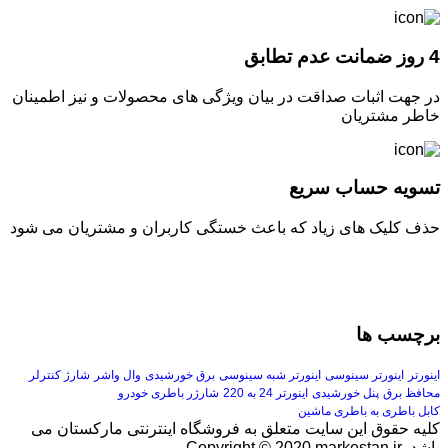
4 روز ضمانت عدم تطابق
در جهت اثبات صداقت در بیان ویژگی های محصولات و نیز اطمینان
خاطر مشتریان
تسویه حساب سریع
حذف کلیک های زیاد که باعث خستگی کاربران و مشتریان می شود
برچسب ها
اینورتر
اینورتر سینوسی
اینورتر شبه سینوسی
برق خورشیدی
وال واشر
شارژ کنترلر
محافظ برق
پنل خورشیدی
اینورتر 24 به 220
شارژر باطری خودرو
کابل باطری به باطری ماشین
کلیه حقوق این سایت متعلق به فروشگاه اینترنتی مارکستان می
باشد. Copyright © 2020 markestan.ir