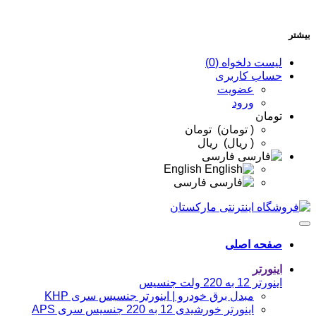
بیشتر
لیست دلخواه (0)
حساب کاربری
عضویت
ورود
تومان
( تومان) تومان
( ريال) ريال
فارسی
English
فارسی
صفحه اصلی
اینورتر
اینورتر 12 به 220 ولت جنسیس
مبدل برق خودرو | اینورتر جنسیس سری KHP
اینورتر خورشیدی 12 به 220 جنسیس سری APS