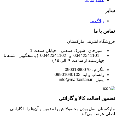
نقشه سایت
سایر
وبلاگ ما
تماس با ما
فروشگاه اینترنتی مارکستان
سیرجان - شهرک صنعتی - خیابان صنعت 1
03442341101 و 03442341102 ( پاسخگویی : شنبه تا
چهارشنبه از ساعت ۹ الی ۱۵ )
تلگرام : 09031890070
واتساپ و ایتا :09901040103
ایمیل : info@markestan.ir
تضمین اصالت کالا و گارانتی
مارکستان اصل بودن محصولاتش را تضمین و آن‌ها را با گارانتی
اصلی عرضه می‌کند