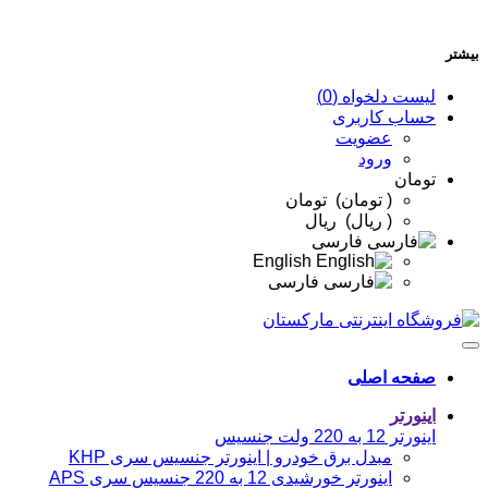
بیشتر
لیست دلخواه (0)
حساب کاربری
عضویت
ورود
تومان
( تومان) تومان
( ريال) ريال
فارسی
English
فارسی
صفحه اصلی
اینورتر
اینورتر 12 به 220 ولت جنسیس
مبدل برق خودرو | اینورتر جنسیس سری KHP
اینورتر خورشیدی 12 به 220 جنسیس سری APS