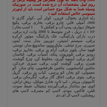
روی لیبل مشخصات آن درج شده است. در صورتیکه
وسیله شما به شکل موج حساس است باید از اینورتر
سینوسی خالص استفاده کنید
)
راه اندازی یخچال، فریزر، کولر آبی
،کولر گازی تا
، آمپلی فایر، جارو برقی، بخاری برقی، پکیج
9000
شوفاژ دیواری، پمپ آب و کفکش تا
1 اسب بخار (
)، دریل ، فرز متوسط تا 2000 وات، اره برقی،
1 HP
درب بازکن پارکینگی، جک پارکینگ، موتور کرکره
برقی، سیستم امنیتی، دوربین مدا
ر بسته، آیفون
مایکروویو، ساندویچ ساز، توستر،
تصویری، چرخ خیاطی،
قهوه ساز، پلوپز برقی، آرام پز برقی، بخارپز برقی،
زودپز برقی، تلویزیون، پنکه، آسیاب برقی،
غذاساز،
کتری برقی
، آبمیوه گیری، مخلوط کن، چرخ گوشت،
همزن برقی، گوشت کوب برقی، سبزی خردکن،
ماشین لباسشویی، ماشین ظرفشویی،
چای ساز،
اتو
معمولی، اتو بخار، اتو پرسی
کباب پز برقی، گریل
،
برقی، پتوی برقی،
اجاق گاز برقی، آبگرمکن برقی
،
کامپیوتر، پرینتر ، لپ تاپ، شارژ موبایل، ریش تراش،
اتوی مو، بندانداز برقی،گیرنده دیجیتال، ضبط صوت،
تلفن، فاکس، مودم
لامپ کم مصرف، لامپ های
،
روشنایی، لامپ ال ای دی