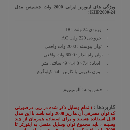
ویژگی های اینورتر
ایرانی
2000 وات جنسیس
مدل
:
KHP2000-24
·
ورودی 24 ولت
DC
·
خروجی 220 ولت
AC
·
توان پیوسته : 2000 وات واقعی
·
توان راه انداز : 6000 وات واقعی
. ابعاد : 7.4× 14.8× 49 سانتی متر
. وزن تقریبی با کارتن : 5.4 کیلوگرم
. جنس بدنه : آلومینیوم
کاربردها :
( تمام وسایل ذکر شده در زیر، درصورتی
که توان مصرفی آن ها زیر 2000 وات باشد با این مدل
قابل استفاده هستند و برای استفاده همزمان از چند
وسیله ، باید مجموع توان وسایل متصل به اینورتر تا
2000 وات باشد که توان مصرفی هر وسیله برقی بر