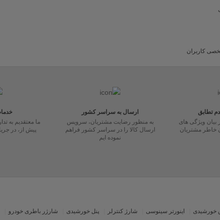
صی کاربران
ارسال به سراسر کشور
خدما
 بیان ویژگی های
به منظور رضایت مشتریان، سرویس
ما معتقدیم به تد
ن خاطر مشتریان
ارسال کالا را در سراسر کشور فراهم
پیش از، در جری
نموده ایم
 خورشیدی
اینورتر سینوسی
شارژ کنترلر
پنل خورشیدی
شارژر باطری خودرو