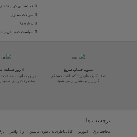
فعالسازی کوپن تخفیف
سوالات متداول
درباره ما
سیاست حفظ حریم شخ
تسویه حساب سریع
4 روز ضمانت عدم تطابق
حذف کلیک های زیاد که باعث خستگی
در جهت اثبات صداقت در
کاربران و مشتریان می شود
محصولات و نیز اطمینا
برچسب ها
محافظ برق
اینورتر
کابل باطری به باطری ماشین
وال واشر
برق