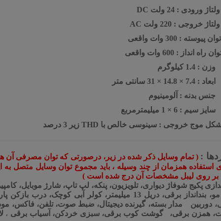
ولتاژ ورودی : 24 ولت
DC
ولتاژ خروجی : 220 ولت
AC
توان پیوسته : 300 وات واقعی
وان راه انداز : 600 وات واقعی
زن : 1.4 کیلوگرم
اد : 7.4 × 14.8 × 31 سانتی متر
جنس بدنه : آلومینیوم
ایز سیم : 6 × 1 میلیمترمربع
کل موج خروجی : سینوسی خالص با THD زیر 3 درصد
دها :
بر روی لیبل مشخصات آن درج شده است
)
ندازی پکیج شوفاژ دیواری، تلویزیون، پنکه، لپ تاپ، شارژ موبایل، کامپیو
برقی، دریل 13 میلیمتر، کولر آبی کوچک، درب بازکن پارکینگی، جک پارکینگ، موتور کرکره برقی
ی، دوربین
مدار بسته، گیرنده دیجیتال، ضبط صوت، تلفن، فاکس، مود
، همزن برقی،
گوشت کوب برقی، سبزی خردکن، آسیاب برقی
،
ل