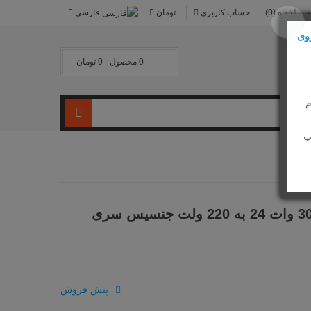
 دلخواه (0)
حساب کاربری
تومان
فارسی
وی
0 محصول - 0 تومان
م
پ
اینورتر سینوسی خالص 300 وات 24 به 220 ولت جنسیس سری
پیش فروش