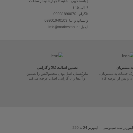
( پاسخگویی : شنبه تا چهارشنبه از ساعت
۹ الی ۱۵ )
تلگرام : 09031890070
واتساپ و ایتا :09901040103
ایمیل : info@markestan.ir
ت مشتریان
تضمین اصالت کالا و گارانتی
ارک خدمات به مشتریان،
مارکستان اصل بودن محصولاتش را تضمین
ان و پس از عرضه کالا
و آن‌ها را با گارانتی اصلی عرضه می‌کند
اینورتر شبه سینوسی
اینورتر 24 به 220