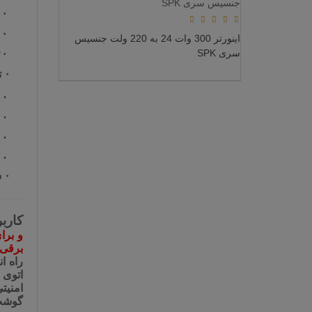
·
·
اینورتر 300 وات 24 به 220 ولت جنسیس
سری SPK
·
·
ت
. و
. ابع
. 
. س
·
ش
کاربر
برقی 
راه ا
اتوی مو، بندانداز 
امنیت
گوشت