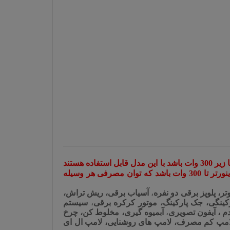
( تمام وسایل ذکر شده در زیر، درصورتی که توان مصرفی آن ها زیر 300 وات باشد با این مدل قابل استفاده هستند
و برای استفاده همزمان از چند وسیله ، باید مجموع توان وسایل متصل به اینورتر تا 300 وات باشد که توان مصرفی هر وسیله
تر، پلوپز برقی دو نفره
،
آسیاب برقی، ریش تراش،
،
سیستم
م ، آیفون تصویری
،
آبمیوه گیری، مخلوط کن، چرخ
امپ کم مصرف، لامپ های روشنایی، لامپ ال ای