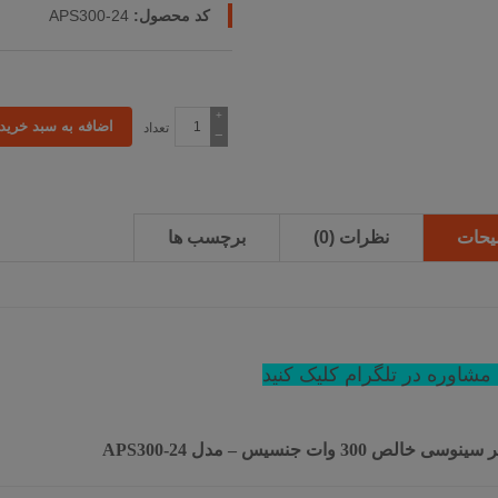
کد محصول:
APS300-24
+
تعداد
−
یحات
نظرات (0)
برچسب ها
مشاوره در تلگرام کلیک کنید
تر سینوسی خالص
300 وات جنسیس
–
مدل
APS300-24