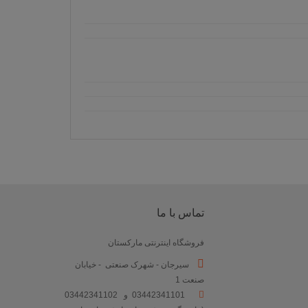
تماس با ما
فروشگاه اینترنتی مارکستان
سیرجان - شهرک صنعتی - خیابان
صنعت 1
03442341101 و 03442341102